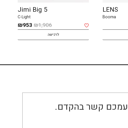
Jimi Big 5
LENS
C-Light
Booma
המחיר
המחיר
₪
953
₪
1,906
המקורי
הנוכחי
לרכישה
היה:
הוא:
₪953.
₪1,906.
ו עמכם קשר בהקדם.