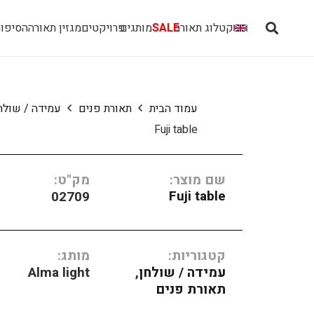
קטלוג תאורה
SALE
מותגים
פרויקטים
מגזין תאורה
הסיפור
עמוד הבית
תאורת פנים
עמידה / שולח
Fuji table
שם מוצר:
מק"ט:
Fuji table
02709
קטגוריות:
מותג:
עמידה / שולחן
,
Alma light
תאורת פנים