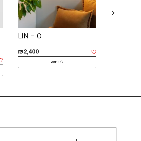
LIN – O
AFRO – 
₪
2,400
₪
2,800
לרכישה