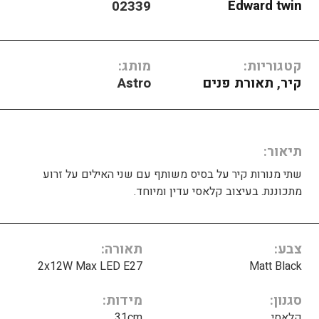
Edward twin
02339
קטגוריות:
מותג:
קיר
,
תאורת פנים
Astro
תיאור
שתי מנורות קיר על בסיס משותף עם שני האילים על זרוע
מתכוננת. בעיצוב קלאסי עדין ומיוחד.
צבע
תאורה
2x12W Max LED E27
Matt Black
סגנון
מידות
קלאסי
31cm