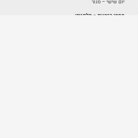
יום שישי – סגור
מחסן הזמנות – תלפיות:
א׳-ה׳ 09:00-17:00
מרכז לוגיסטי – מודיעין:
א'-ה': 8:00-17:00
FOLLOW US
בניית אתרים ושיווק דיגיטלי