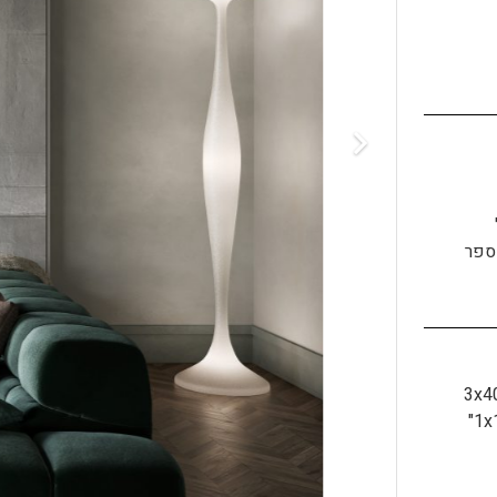
מספר
"3x
1x