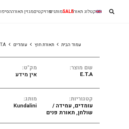
קטלוג תאורה
SALE
מותגים
פרויקטים
מגזין תאורה
הסיפור
עמוד הבית
תאורת חוץ
עומדים
.T.A
שם מוצר:
מק"ט:
E.T.A
אין מידע
קטגוריות:
מותג:
עומדים
,
עמידה /
Kundalini
שולחן
,
תאורת פנים