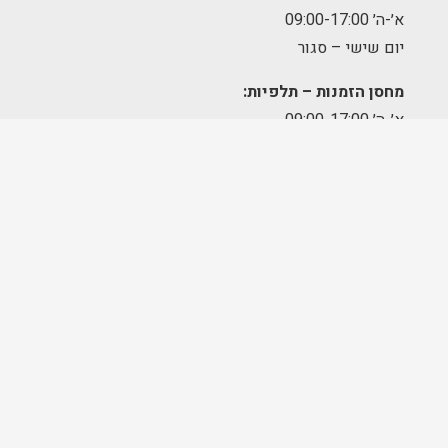
א׳-ה׳ 09:00-17:00
יום שישי – סגור
מחסן הזמנות – תלפיות:
א׳-ה׳ 09:00-17:00
מרכז לוגיסטי – מודיעין:
א'-ה': 8:00-17:00
FOLLOW US