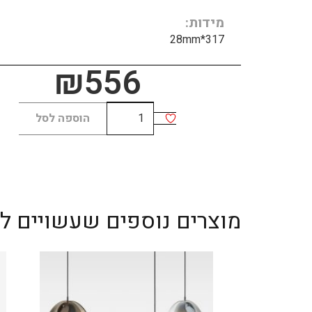
מידות
317*28mm
₪
556
כמות
הוספה לסל
של
DOTS
trimless
12W
מוצרים נוספים שעשויים לענ