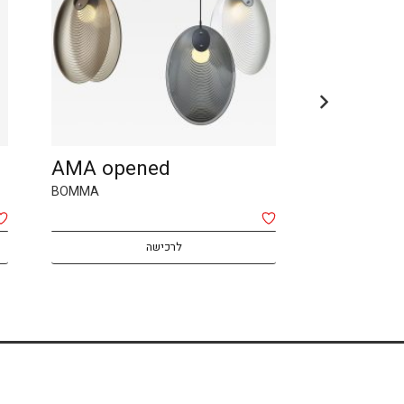
LENS
AMA ope
Booma
BOMMA
לרכישה