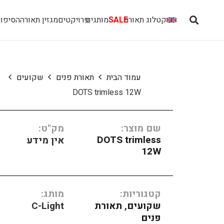
קטלוג תאורה
SALE
מותגים
פרויקטים
מגזין תאורה
הסיפור
עמוד הבית
תאורת פנים
שקועים
DOTS trimless 12W
שם מוצר:
מק"ט:
DOTS trimless
אין מידע
12W
קטגוריות:
מותג:
שקועים
,
תאורת
C-Light
פנים