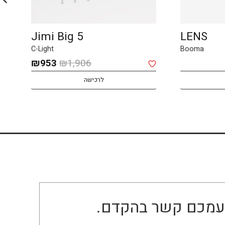
Jimi Big 5
LENS
C-Light
Booma
המחיר
המחיר
₪
953
₪
1,906
המקורי
הנוכחי
לרכישה
היה:
הוא:
₪953.
₪1,906.
ו עמכם קשר בהקדם.