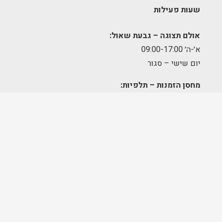
שעות פעילות
אולם תצוגה – גבעת שאול:
א׳-ה׳ 09:00-17:00
יום שישי – סגור
מחסן הזמנות – תלפיות:
א׳-ה׳ 09:00-17:00
מרכז לוגיסטי – מודיעין:
א'-ה': 8:00-17:00
FOLLOW US