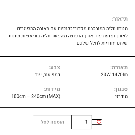
תיאור
מנורת תליה המורכבת מכדורי זכוכיות עם תאורה המפוזרים
לאורך רצועת עור. אורך הרעוצה מאפשר תליה בוריאציות שונות
שיתנו יחודיות לחלל שלכם.
תאורה
צבע
23W 1470lm
דמוי עור, עור
סגנון
מידות
מודרני
180cm – 240cm (MAX)
כמות
הוספה לסל
של