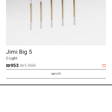
Jimi Big 5
C-Light
המחיר
המח
₪
953
₪
1,906
המקורי
הנו
לרכישה
היה:
הוא
53.
₪1,906.