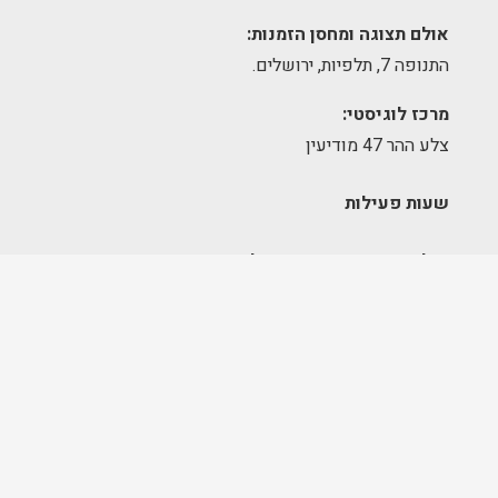
אולם תצוגה ומחסן הזמנות:
התנופה 7, תלפיות, ירושלים.
מרכז לוגיסטי:
צלע ההר 47 מודיעין
שעות פעילות
אולם תצוגה – גבעת שאול:
א׳-ה׳ 09:00-17:00
יום שישי – סגור
מחסן הזמנות – תלפיות:
א׳-ה׳ 09:00-17:00
מרכז לוגיסטי – מודיעין:
א'-ה': 8:00-17:00