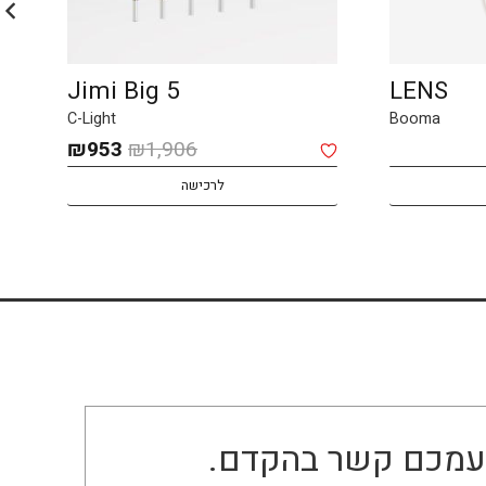
Jimi Big 5
LENS
C-Light
Booma
המחיר
המחיר
₪
953
₪
1,906
המקורי
הנוכחי
לרכישה
היה:
הוא:
₪953.
₪1,906.
ו עמכם קשר בהקדם.