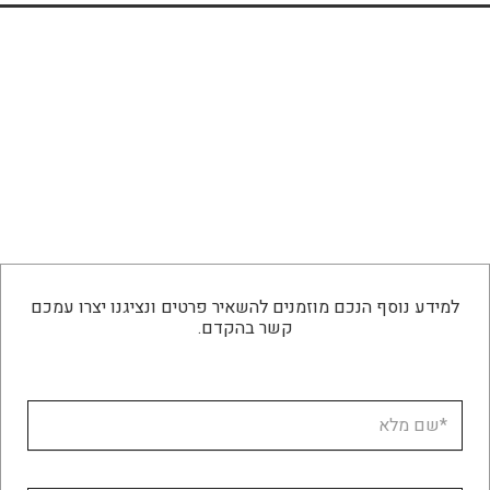
53.
53.
₪1,906.
₪1,906.
למידע נוסף הנכם מוזמנים להשאיר פרטים ונציגנו יצרו עמכם
קשר בהקדם.