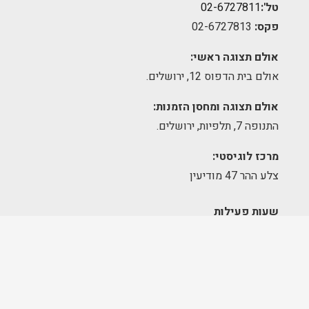
טל':
02-6727811
פקס:
02-6727813
אולם תצוגה ראשי:
אולם בית הדפוס 12, ירושלים.
אולם תצוגה ומחסן הזמנות:
התנופה 7, תלפיות, ירושלים.
מרכז לוגיסטי:
צלע ההר 47 מודיעין
שעות פעילות
אולם תצוגה – גבעת שאול:
א׳-ה׳ 09:00-17:00
יום שישי – סגור