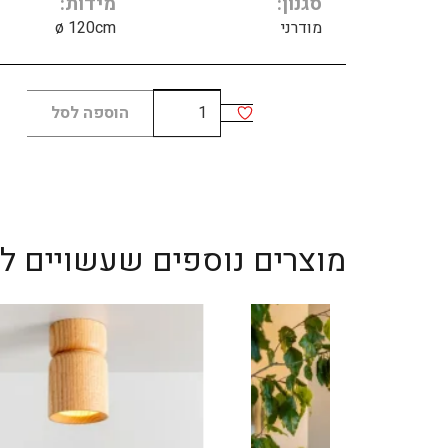
סגנון
מידות
מודרני
ø 120cm
כמות
הוספה לסל
של
Circ
ring
7
מוצרים נוספים שעשויים לענ