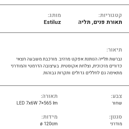
קטגוריות:
מותג:
תאורת פנים
,
תליה
Estiluz
תיאור
נברשת תלייה הנותנת אפקט מרהיב. מורכבת משבעה חצאי
כדורים מזכוכית, וצלחת אקוסטית. בעיצובה הדרמטי והמודרני
מתאימה גם לחללים גדולים ותקרות גבוהות.
צבע
תאורה
שחור
LED 7x6W 7×565 lm
סגנון
מידות
מודרני
ø 120cm