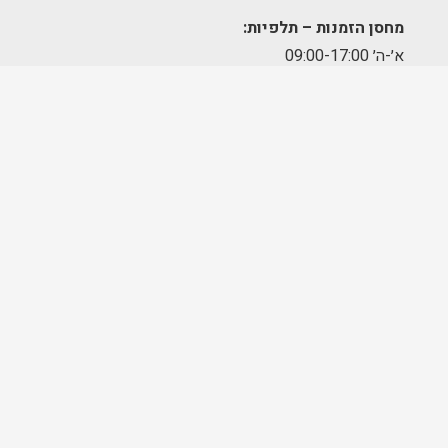
מחסן הזמנות – תלפיות:
א׳-ה׳ 09:00-17:00
מרכז לוגיסטי – מודיעין:
א'-ה': 8:00-17:00
FOLLOW US
בניית אתרים ושיווק דיגיטלי