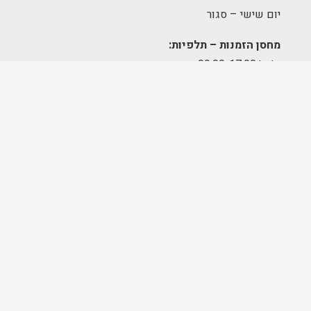
יום שישי – סגור
מחסן הזמנות – תלפיות:
א׳-ה׳ 09:00-17:00
מרכז לוגיסטי – מודיעין:
א'-ה': 8:00-17:00
FOLLOW US