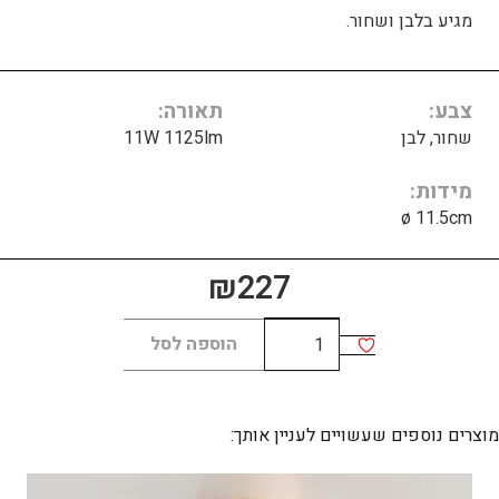
מגיע בלבן ושחור.
צבע
תאורה
שחור, לבן
11W 1125lm
מידות
ø 11.5cm
₪
227
כמות
הוספה לסל
של
BRI
B
מוצרים נוספים שעשויים לעניין אותך: