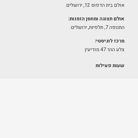
אולם בית הדפוס 12, ירושלים.
אולם תצוגה ומחסן הזמנות:
התנופה 7, תלפיות, ירושלים.
מרכז לוגיסטי:
צלע ההר 47 מודיעין
שעות פעילות
אולם תצוגה – גבעת שאול:
א׳-ה׳ 09:00-17:00
יום שישי – סגור
מחסן הזמנות – תלפיות:
א׳-ה׳ 09:00-17:00
מרכז לוגיסטי – מודיעין: