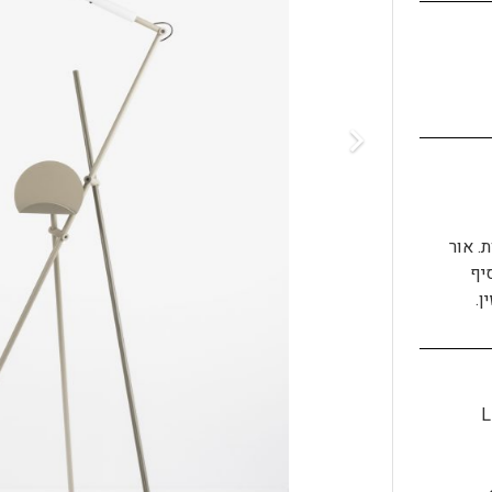
. אור
יף
ן.
L