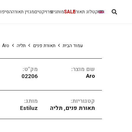
קטלוג תאורה
SALE
מותגים
פרויקטים
מגזין תאורה
הסיפור
עמוד הבית
תאורת פנים
תליה
Aro
שם מוצר:
מק"ט:
Aro
02206
קטגוריות:
מותג:
תאורת פנים
,
תליה
Estiluz