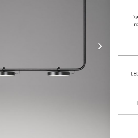
על
. גובה
LE