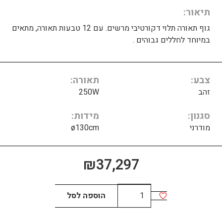
תיאור
גוף תאורה תלוי דקורטיבי מרשים. עם 12 טבעות תאורה, מתאים
במיוחד לחללים גבוהים .
צבע
תאורה
זהב
250W
סגנון
מידות
מודרני
ø130cm
₪
37,297
כמות
הוספה לסל
של
RINGS