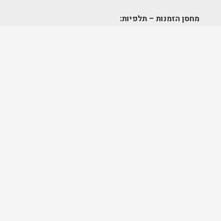
מחסן הזמנות – תלפיות:
א׳-ה׳ 09:00-17:00
מרכז לוגיסטי – מודיעין:
א'-ה': 8:00-17:00
FOLLOW US
בניית אתרים ושיווק דיגיטלי