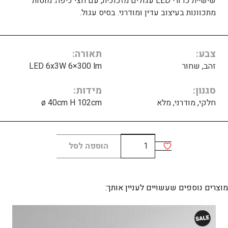
שישיית כדורי LED עגולים מזכוכית, עם חצי כיפה. מוטות
מתכוונות בעיצוב עדין ומודרני. בסיס עגול.
צבע
תאורה
זהב, שחור
LED 6x3W 6×300 lm
סגנון
מידות
חלקי, מודרני, מלא
ø 40cm H 102cm
כמות
הוספה לסל
של
Alfi
round
מוצרים נוספים שעשויים לעניין אותך: