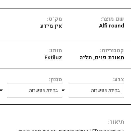
שם מוצר:
מק"ט:
Alfi round
אין מידע
קטגוריות:
מותג:
תאורת פנים
,
תליה
Estiluz
צבע
סגנון
תיאור