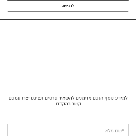
המקורי
הנו
לרכישה
היה:
הוא
53.
₪1,906.
למידע נוסף הנכם מוזמנים להשאיר פרטים ונציגנו יצרו עמכם
קשר בהקדם.