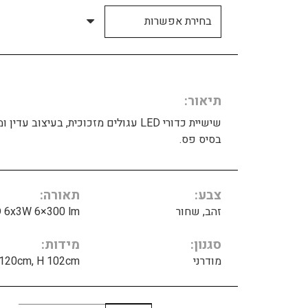
תיאור
שישיית כדורי LED עגולים מזכוכית, בעיצוב עדין 
בסיס פס.
צבע
תאורה
זהב, שחור
 6x3W 6×300 lm
סגנון
מידות
מודרני
 120cm, H 102cm