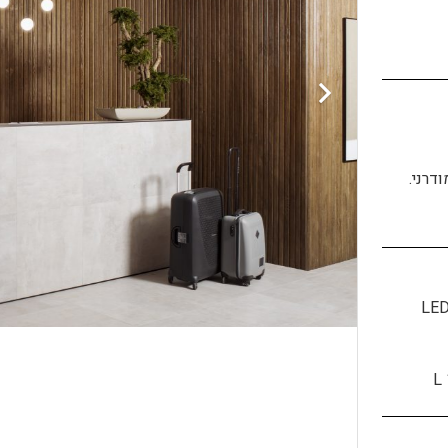
ומודרני.
LED
L