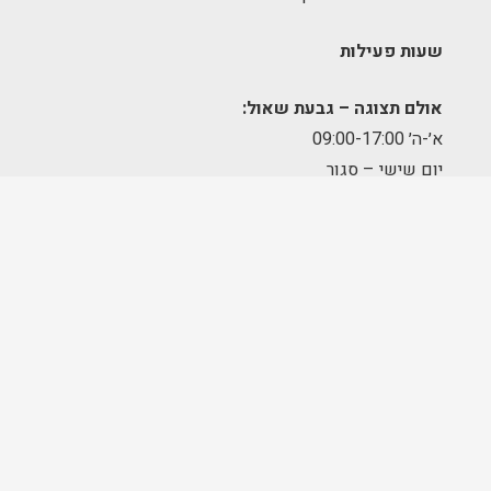
שעות פעילות
אולם תצוגה – גבעת שאול:
א׳-ה׳ 09:00-17:00
יום שישי – סגור
מחסן הזמנות – תלפיות:
א׳-ה׳ 09:00-17:00
מרכז לוגיסטי – מודיעין:
א'-ה': 8:00-17:00
FOLLOW US