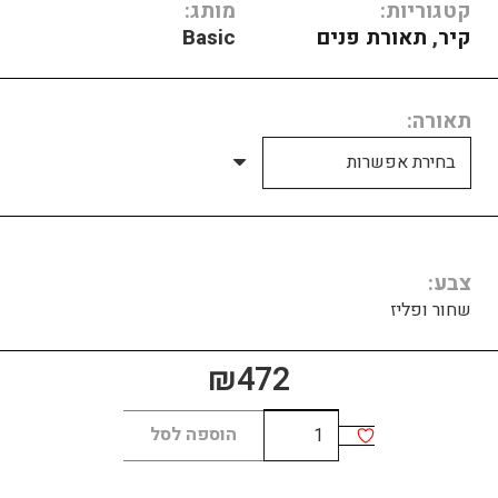
קטגוריות:
מותג:
קיר
,
תאורת פנים
Basic
תאורה
צבע
שחור ופליז
₪
472
כמות
הוספה לסל
של
קרלו