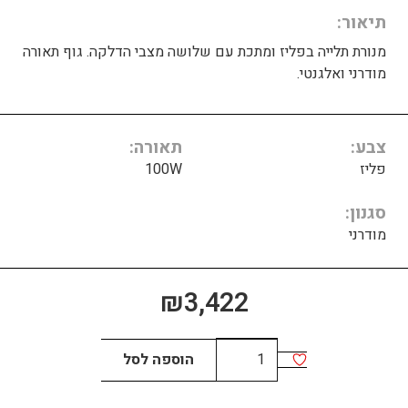
תיאור
מנורת תלייה בפליז ומתכת עם שלושה מצבי הדלקה. גוף תאורה
מודרני ואלגנטי.
צבע
תאורה
פליז
100W
סגנון
מודרני
₪
3,422
כמות
הוספה לסל
של
פריז