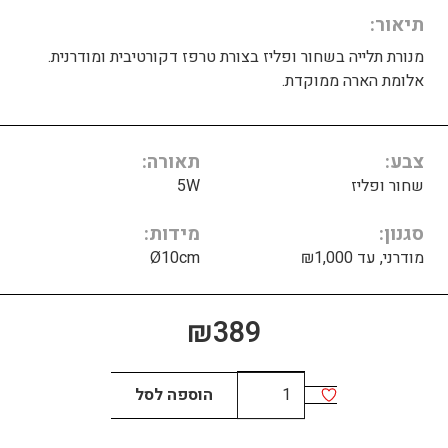
תיאור
מנורת תלייה בשחור ופליז בצורת טרפז דקורטיבית ומודרנית.
אלומת הארה ממוקדת.
צבע
תאורה
שחור ופליז
5W
סגנון
מידות
מודרני, עד ₪1,000
Ø10cm
₪
389
כמות
הוספה לסל
של
מדריד