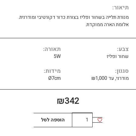
תיאור
מנורת תלייה בשחור ופליז בצורת כדור דקורטיבי ומודרנית.
אלומת הארה ממוקדת.
צבע
תאורה
שחור ופליז
5W
סגנון
מידות
מודרני, עד ₪1,000
Ø7cm
₪
342
כמות
הוספה לסל
של
מדריד