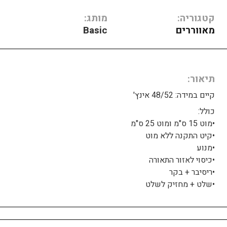
קטגוריה:
מותג:
מאווררים
Basic
תיאור
קיים במידה: 48/52 אינץ'
כולל:
•מוט 15 ס"מ ומוט 25 ס"מ
•קיט התקנה ללא מוט
•מנוע
•כיסוי לאזור התאורה
•ריסיבר + בקר
•שלט + מחזיק לשלט