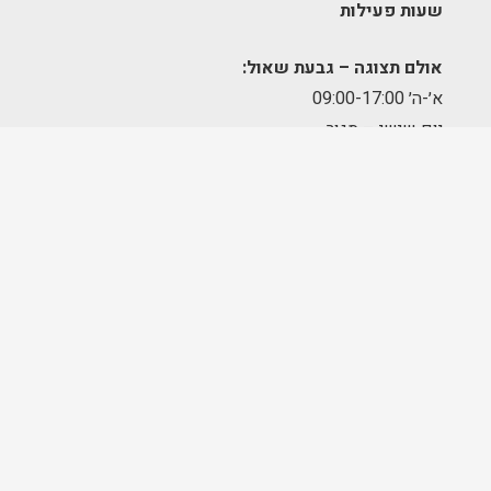
שעות פעילות
אולם תצוגה – גבעת שאול:
א׳-ה׳ 09:00-17:00
יום שישי – סגור
מחסן הזמנות – תלפיות:
א׳-ה׳ 09:00-17:00
מרכז לוגיסטי – מודיעין:
א'-ה': 8:00-17:00
FOLLOW US