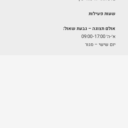
שעות פעילות
אולם תצוגה – גבעת שאול:
א׳-ה׳ 09:00-17:00
יום שישי – סגור
מחסן הזמנות – תלפיות:
א׳-ה׳ 09:00-17:00
מרכז לוגיסטי – מודיעין:
א'-ה': 8:00-17:00
FOLLOW US