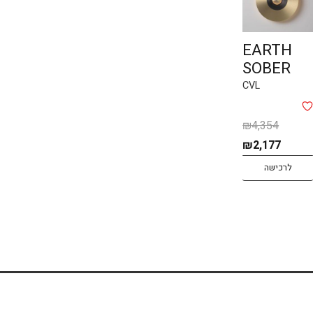
EARTH
SOBER
CVL
₪
4,354
המחיר
המחיר
₪
2,177
המקורי
הנוכחי
לרכישה
היה:
הוא:
₪2,177.
₪4,354.