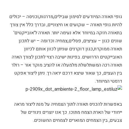
גופי תאורה המיודעים לסימון שבילים,מדרגות,וכניסה – יכולים
להיות גופי תאורה – שקועים או חיצוניים, ובדרך כלל אין צורך
בתאורה חזקה במיוחד אלא נעימה יותר. תאורה ל'אובייקטים'
שונים כגון – עציצים, פסלים,צמחיה וכדומה – יש לתכנן
תאורה ממוקדת,כגון דוקרנים שניתן לכוון אותם לכיוון
האובייקטים הדרושים. בפינות ישיבה רצוי לתכנן לצורך הארה
תאורה רכה המשתלשלת מלמעלה או להציב מוקד אור – רולר
בין העצים, כך שאור שיצא דרכם יראה רך. ניתן ליצור אפקט
דרמטי המיוחד.
באפשרות להכניס תאורה לתוך הצמחיה על מנת ליצור מראה
ייחודי של הארת הצמח מתוכו. כך אנו יוצרים ניגודים של
צבעים, בין הצמחים המוארים לצמחים החשוכים.