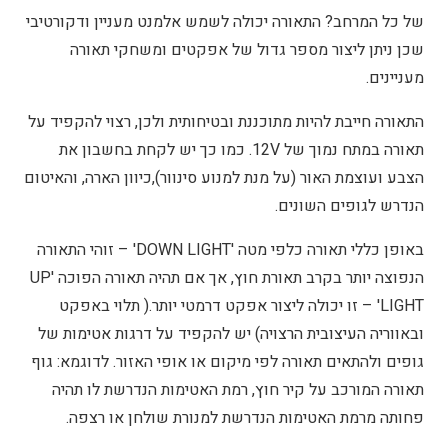
של כל המרחב? התאורה יכולה לשמש אלמנט מעניין ודקורטיבי
שכן ניתן ליצור מספר גדול של אפקטים ומשחקי תאורה
מעניינים.
התאורה חייבת להיות מתוכננת ובטיחותית ולכן, רצוי להקפיד על
תאורה במתח נמוך של 12V. כמו כך יש לקחת בחשבון את
הצבע ועוצמת האור (על מנת למנוע סינוור),כיוון הארה, והאיטום
הנדרש לגופים השונים.
באופן כללי תאורה כלפי מטה 'DOWN LIGHT' – זוהי התאורה
הנפוצה יותר בקרב תאורת חוץ, אך אם תהיה תאורה הפוכה 'UP
LIGHT' – זו יכולה ליצור אפקט דרמטי יותר.( תלוי באפקט
ובאווריה העיצובית הרצויה) יש להקפיד על דרגות אטימות של
גופים ולהתאים תאורה לפי מיקום או אופי האזור. לדוגמא: גוף
תאורה המורכב על קיר חוץ, רמת האטימות הנדרשת לו תהיה
פחותה מרמת האטימות הנדרשת למנורת שולחן או רצפה.