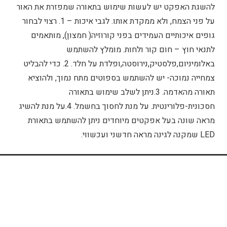
להשגת האפקט יש לעשות שימוש בתאורה שמפזרת את האור
על פני הצמח, ולא ממקדת אותו. לגבי איכות – 1. רצוי לבחור
גופים איכותיים העמידים בפני קורוזיה( חמצון), מותאמים
לתנאי חוץ – חום קור ולחות. מומלץ להשתמש
באלומיניום,פלסטיק,נירוסטה,ופלדת על חלד. 2. כדי להבליט
צמחייה נמוכה- יש להשתמש בספוטים מתח נמוך, ולהוציא
תאורה מהאדמה. 3.ניתן לשלב שימוש בתאורה
חסכונית-פלורינטית. על מנת לחסוך בחשמל. 4.על מנת להשיג
מראה שונה בעל אפקטים מיוחדים ניתן להשתמש בתאורת
LED שמקנה לגינה מראה חדשני ועכשווי.