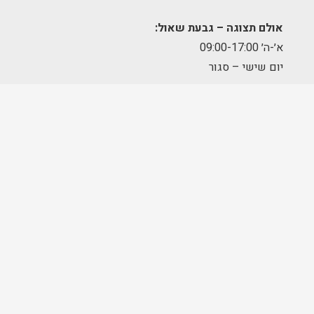
אולם תצוגה – גבעת שאול:
א׳-ה׳ 09:00-17:00
יום שישי – סגור
מחסן הזמנות – תלפיות:
א׳-ה׳ 09:00-17:00
מרכז לוגיסטי – מודיעין:
א'-ה': 8:00-17:00
FOLLOW US