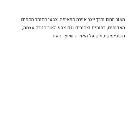
האור החם והרך ייצר אוירה מתאימה. צבעי החומר החמים
האדומים, כתומים וצהובים וגם צבע האור הנורה עצמה,
משפיעים כולם על האוירה שיוצר האור.