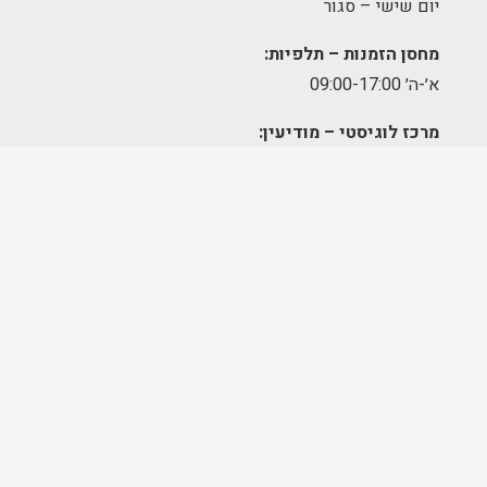
יום שישי – סגור
מחסן הזמנות – תלפיות:
א׳-ה׳ 09:00-17:00
מרכז לוגיסטי – מודיעין:
א'-ה': 8:00-17:00
FOLLOW US
בניית אתרים ושיווק דיגיטלי