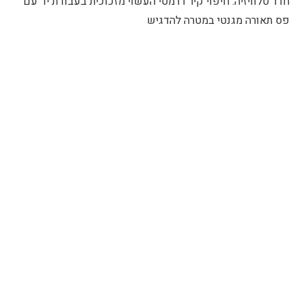
חדר טלוויזיה: חיפוי קיר דרמטי העשוי מזכוכית בעבודת יד עם
פס תאורה מגנטי במטרה להדגיש