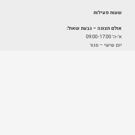
שעות פעילות
אולם תצוגה – גבעת שאול:
א׳-ה׳ 09:00-17:00
יום שישי – סגור
מחסן הזמנות – תלפיות:
א׳-ה׳ 09:00-17:00
מרכז לוגיסטי – מודיעין:
א'-ה': 8:00-17:00
FOLLOW US