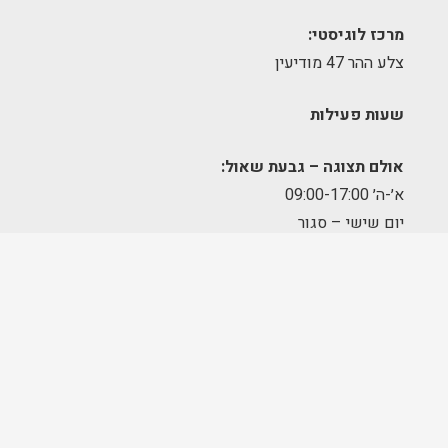
מרכז לוגיסטי:
צלע ההר 47 מודיעין
שעות פעילות
אולם תצוגה – גבעת שאול:
א׳-ה׳ 09:00-17:00
יום שישי – סגור
מחסן הזמנות – תלפיות:
א׳-ה׳ 09:00-17:00
מרכז לוגיסטי – מודיעין:
א'-ה': 8:00-17:00
FOLLOW US