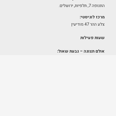
התנופה 7, תלפיות, ירושלים.
מרכז לוגיסטי:
צלע ההר 47 מודיעין
שעות פעילות
אולם תצוגה – גבעת שאול:
א׳-ה׳ 09:00-17:00
יום שישי – סגור
מחסן הזמנות – תלפיות:
א׳-ה׳ 09:00-17:00
מרכז לוגיסטי – מודיעין:
א'-ה': 8:00-17:00