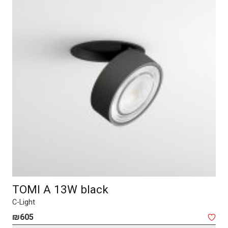
TOMI A 13W black
C-Light
₪
605