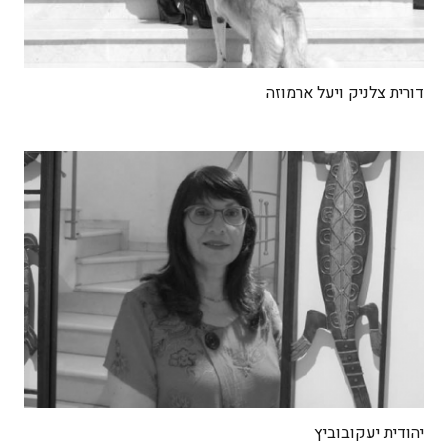
דורית צלניק ויעל ארמוזה
יהודית יעקובוביץ